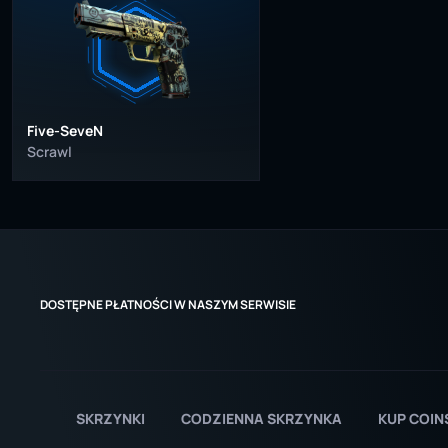
Five-SeveN
Scrawl
DOSTĘPNE PŁATNOŚCI W NASZYM SERWISIE
SKRZYNKI
CODZIENNA SKRZYNKA
KUP COIN