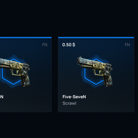
FN
0.50 $
FN
eN
Five-SeveN
Scrawl