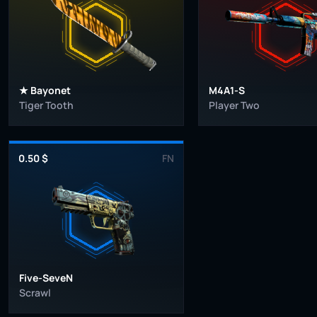
★ Bayonet
M4A1-S
Tiger Tooth
Player Two
0.50 $
FN
Five-SeveN
Scrawl