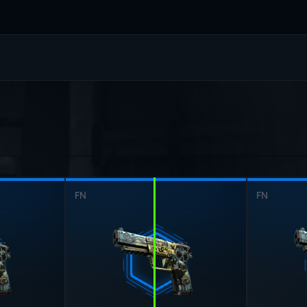
FN
FN