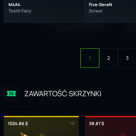
M4A4
Five-SeveN
Tooth Fairy
Scrawl
1
2
3
ZAWARTOŚĆ SKRZYNKI
1024.86 $
FN
58.87 $