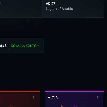
N
AK-47
Legion of Anubis
.84 $
DOŁADUJ KONTO +
FT
4.39 $
FT