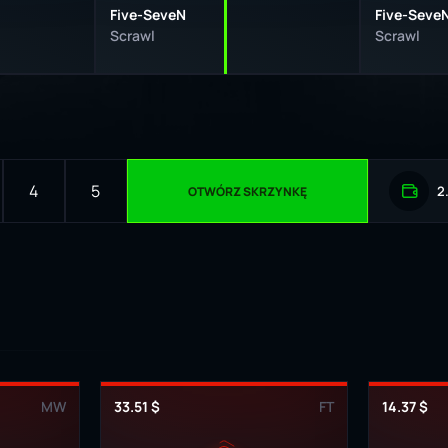
Five-SeveN
Five-Seve
Scrawl
Scrawl
4
5
2
OTWÓRZ SKRZYNKĘ
MW
33.51 $
FT
14.37 $