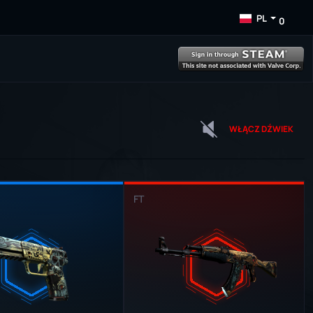
PL
0
WŁĄCZ DŹWIEK
FT