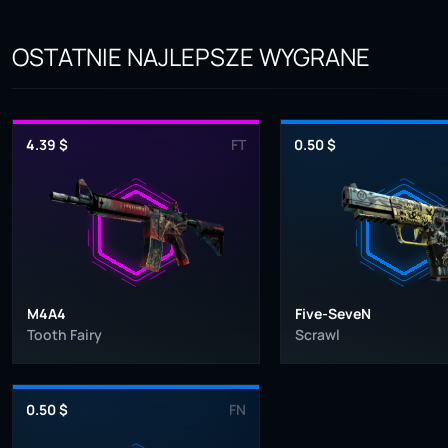
OSTATNIE NAJLEPSZE WYGRANE
4.39 $
FT
0.50 $
M4A4
Five-SeveN
Tooth Fairy
Scrawl
0.50 $
FN