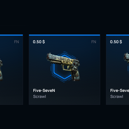
FN
0.50 $
FN
0.50 $
Five-SeveN
Five-Sev
Scrawl
Scrawl